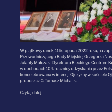
W piątkowy ranek, 11 listopada 2022 roku, na za
Przewodniczącego Rady Miejskiej Grzegorza Nos
Jolanty Małczak i Dyrektora Bieckiego Centrum Ku
w obchodach 104. rocznicy odzyskania przez Pols
koncelebrowana w intencji Ojczyzny w kościele O
proboszcz O. Tomasz Michalik.
„W Bieczu
Czytaj dalej
na obchodach
rocznicy
odzyskania