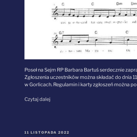
Poseł na Sejm RP Barbara Bartuś serdecznie zapras
Zgłoszenia uczestników można składać do dnia 1
w Gorlicach. Regulamin i karty zgłoszeń można po
„VIII
Czytaj dalej
Gorlicki
Konkurs
Pieśni
Patriotycznej
OPUBLIKOWANE
11 LISTOPADA 2022
już
W