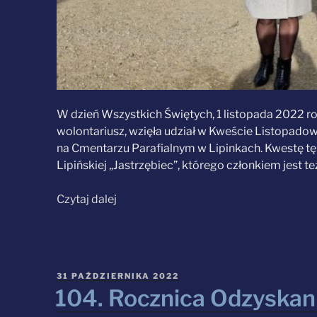
W dzień Wszystkich Świętych, 1 listopada 2022 ro
wolontariusz, wzięła udział w Kweście Listopado
na Cmentarzu Parafialnym w Lipinkach. Kwestę tę 
Lipińskiej „Jastrzębiec”, którego członkiem jest t
„Na rzecz
Czytaj dalej
remontu
Kaplicy
Straszewskich
w Lipinkach”
OPUBLIKOWANE
31 PAŹDZIERNIKA 2022
W
104. Rocznica Odzyskan