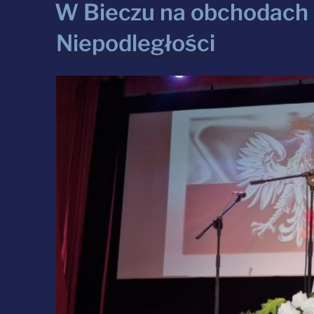
W Bieczu na obchodach 
w styczniu
2023
Niepodległości
roku”