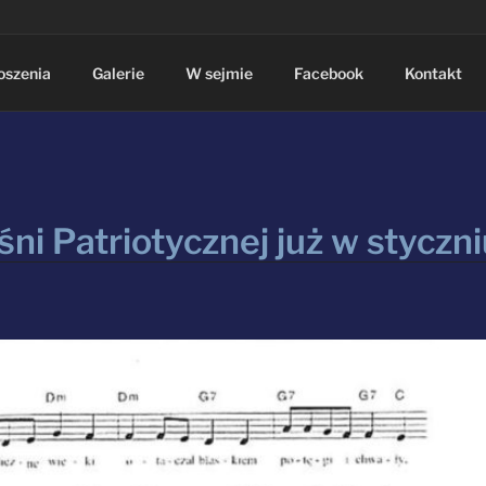
oszenia
Galerie
W sejmie
Facebook
Kontakt
śni Patriotycznej już w styczn