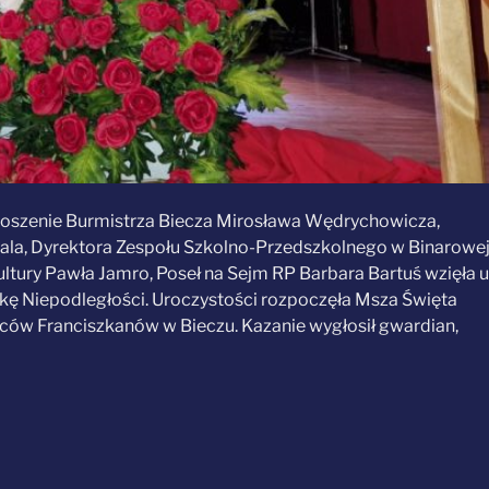
proszenie Burmistrza Biecza Mirosława Wędrychowicza,
ala, Dyrektora Zespołu Szkolno-Przedszkolnego w Binarowe
ltury Pawła Jamro, Poseł na Sejm RP Barbara Bartuś wzięła u
kę Niepodległości. Uroczystości rozpoczęła Msza Święta
jców Franciszkanów w Bieczu. Kazanie wygłosił gwardian,