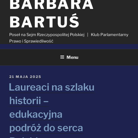
BARBARA
BARTUŚ
Poseł na Sejm Rzeczypospolitej Polskiej | Klub Parlamentarny
Prawo i Sprawiedliwość
Menu
KATEGORIA:
AKTUALNOŚCI
OPUBLIKOWANE
21 MAJA 2025
W
Laureaci na szlaku
Szukaj:
historii –
edukacyjna
podróż do serca