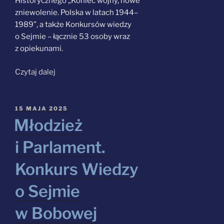
Historycznego „Koniec wojny, nowe
zniewolenie. Polska w latach 1944–
1989”, a także Konkursów wiedzy
o Sejmie – łącznie 53 osoby wraz
z opiekunami.
„Laureaci
Czytaj dalej
na szlaku
historii
–
OPUBLIKOWANE
15 MAJA 2025
W
edukacyjna
Młodzież
podróż
i Parlament.
do serca
Polski”
Konkurs Wiedzy
o Sejmie
w Bobowej