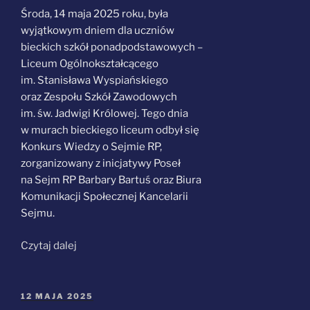
Środa, 14 maja 2025 roku, była
wyjątkowym dniem dla uczniów
bieckich szkół ponadpodstawowych –
Liceum Ogólnokształcącego
im. Stanisława Wyspiańskiego
oraz Zespołu Szkół Zawodowych
im. św. Jadwigi Królowej. Tego dnia
w murach bieckiego liceum odbył się
Konkurs Wiedzy o Sejmie RP,
zorganizowany z inicjatywy Poseł
na Sejm RP Barbary Bartuś oraz Biura
Komunikacji Społecznej Kancelarii
Sejmu.
„Sejmowy
Czytaj dalej
Konkurs
w Bieczu”
OPUBLIKOWANE
12 MAJA 2025
W