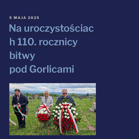
wobec
historii
–
OPUBLIKOWANE
5 MAJA 2025
W
rozstrzygnięcie
Na uroczystościac
Finału
h 110. rocznicy
Konkursu
Historycznego”
bitwy
pod Gorlicami