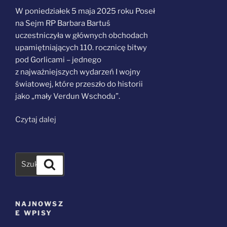
W poniedziałek 5 maja 2025 roku Poseł
na Sejm RP Barbara Bartuś
uczestniczyła w głównych obchodach
upamiętniających 110. rocznicę bitwy
pod Gorlicami – jednego
z najważniejszych wydarzeń I wojny
światowej, które przeszło do historii
jako „mały Verdun Wschodu”.
„Na uroczystościach
Czytaj dalej
110.
rocznicy
bitwy
Szukaj
pod Gorlicami”
NAJNOWSZ
E WPISY