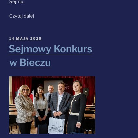
Sejmu.
„Młodzież
Czytaj dalej
i Parlament.
Konkurs
Wiedzy
OPUBLIKOWANE
14 MAJA 2025
W
o Sejmie
Sejmowy Konkurs
w Bobowej”
w Bieczu