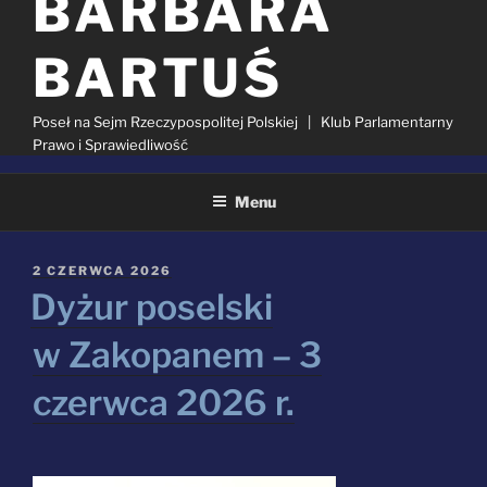
BARBARA
BARTUŚ
Poseł na Sejm Rzeczypospolitej Polskiej | Klub Parlamentarny
Prawo i Sprawiedliwość
Menu
KATEGORIA:
AKTUALNOŚCI
OPUBLIKOWANE
2 CZERWCA 2026
W
Dyżur poselski
Szukaj:
w Zakopanem – 3
czerwca 2026 r.