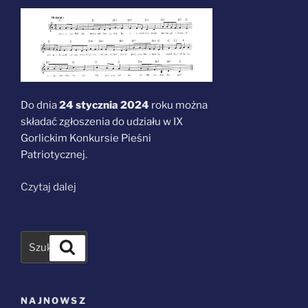
Do dnia
24 stycznia 2024
roku można
składać zgłoszenia do udziału w IX
Gorlickim Konkursie Pieśni
Patriotycznej.
„IX
Czytaj dalej
Gorlicki
Konkurs
Pieśni
Szukaj
Patriotycznej
–
zaproszenie”
NAJNOWSZ