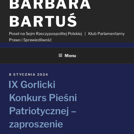
BARBARA
BARTUŚ
Poseł na Sejm Rzeczypospolitej Polskiej | Klub Parlamentarny
Prawo i Sprawiedliwość
Menu
KATEGORIA:
AKTUALNOŚCI
OPUBLIKOWANE
8 STYCZNIA 2024
W
IX Gorlicki
Szukaj:
Konkurs Pieśni
Patriotycznej –
zaproszenie