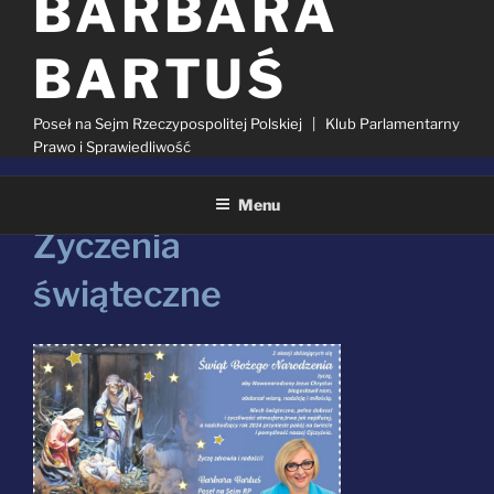
BARBARA
BARTUŚ
Poseł na Sejm Rzeczypospolitej Polskiej | Klub Parlamentarny
Prawo i Sprawiedliwość
Menu
OPUBLIKOWANE
22 GRUDNIA 2023
W
Życzenia
Szukaj:
świąteczne