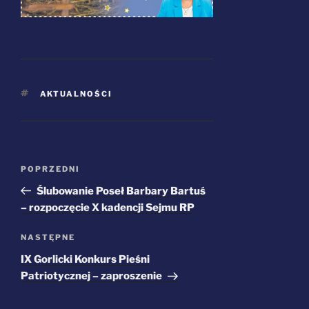
TAGI
AKTUALNOŚCI
Nawigacja
Poprzedni
POPRZEDNI
wpisu
wpis
Ślubowanie Poseł Barbary Bartuś
– rozpoczęcie X kadencji Sejmu RP
Następny
NASTĘPNE
wpis
IX Gorlicki Konkurs Pieśni
Patriotycznej – zaproszenie