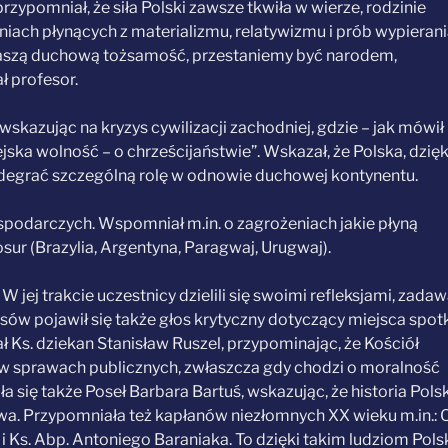
rzypomniał, że siła Polski zawsze tkwiła w wierze, rodzinie
iach płynących z materializmu, relatywizmu i prób wypieran
imy naszą duchową tożsamość, przestaniemy być narodem,
ł profesor.
 wskazując na kryzys cywilizacji zachodniej, gdzie – jak mówił
ska wolność – o chrześcijaństwie”. Wskazał, że Polska, dzięk
 odegrać szczególną rolę w odnowie duchowej kontynentu.
podarczych. Wspomniał m.in. o zagrożeniach jakie płyną
ur (Brazylia, Argentyna, Paragwaj, Urugwaj).
 jej trakcie uczestnicy dzielili się swoimi refleksjami, zadaw
osów pojawił się także głos krytyczny dotyczący miejsca spot
ł Ks. dziekan Stanisław Ruszel, przypominając, że Kościół
s w sprawach publicznych, zwłaszcza gdy chodzi o moralność
się także Poseł Barbara Bartuś, wskazując, że historia Polsk
twa. Przypomniała też kapłanów niezłomnych XX wieku m.in.: O
i Ks. Abp. Antoniego Baraniaka. To dzięki takim ludziom Pols