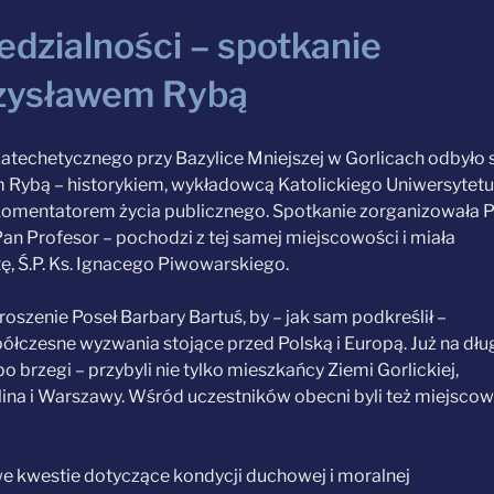
edzialności – spotkanie
eczysławem Rybą
Katechetycznego przy Bazylice Mniejszej w Gorlicach odbyło 
m Rybą – historykiem, wykładowcą Katolickiego Uniwersytetu
m komentatorem życia publicznego. Spotkanie zorganizowała 
an Profesor – pochodzi z tej samej miejscowości i miała
 Ś.P. Ks. Ignacego Piwowarskiego.
roszenie Poseł Barbary Bartuś, by – jak sam podkreślił –
ółczesne wyzwania stojące przed Polską i Europą. Już na dłu
 brzegi – przybyli nie tylko mieszkańcy Ziemi Gorlickiej,
ublina i Warszawy. Wśród uczestników obecni byli też miejscow
e kwestie dotyczące kondycji duchowej i moralnej