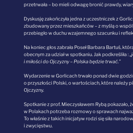
przetrwała – bo mieli odwagę bronić prawdy, wiary 
Dyskusję zakończyła jedna z uczestniczek z Gorli
zbudowany przez mieszkańców – z myślą o wspólno
przebiegło w duchu wzajemnego szacunku i reflek
Na koniec głos zabrała Poseł Barbara Bartuś, któ
obecnym za udział w spotkaniu. Jak podkreśliła : „
i miłości do Ojczyzny – Polska będzie trwać.”
Wydarzenie w Gorlicach trwało ponad dwie godziny
o przyszłości Polski, o wartościach, które należy
Ojczyzny.
Spotkanie z prof. Mieczysławem Rybą pokazało, 
w Polakach potrzeba rozmowy o sprawach najważnie
To właśnie z takich inicjatyw rodzi się siła naro
i zwycięstwu.