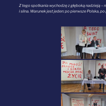
Z tego spotkania wychodzę z głęboką nadzieją – na
i silna. Warunek jest jeden: po pierwsze Polska, p