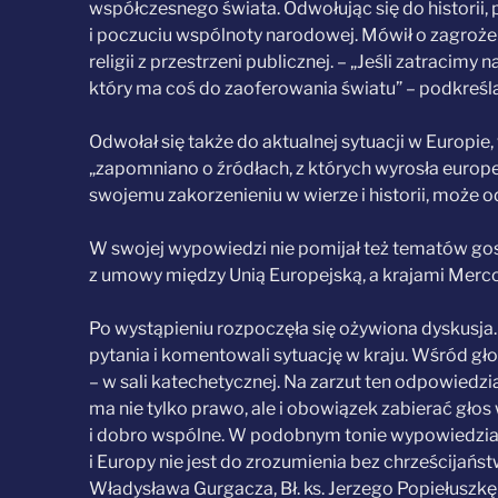
współczesnego świata. Odwołując się do historii, p
i poczuciu wspólnoty narodowej. Mówił o zagrożen
religii z przestrzeni publicznej. – „Jeśli zatrac
który ma coś do zaoferowania światu” – podkreśla
Odwołał się także do aktualnej sytuacji w Europie,
„zapomniano o źródłach, z których wyrosła europej
swojemu zakorzenieniu w wierze i historii, może
W swojej wypowiedzi nie pomijał też tematów gos
z umowy między Unią Europejską, a krajami Mercos
Po wystąpieniu rozpoczęła się ożywiona dyskusja. W
pytania i komentowali sytuację w kraju. Wśród gł
– w sali katechetycznej. Na zarzut ten odpowiedzia
ma nie tylko prawo, ale i obowiązek zabierać gło
i dobro wspólne. W podobnym tonie wypowiedziała 
i Europy nie jest do zrozumienia bez chrześcijańs
Władysława Gurgacza, Bł. ks. Jerzego Popiełuszkę 