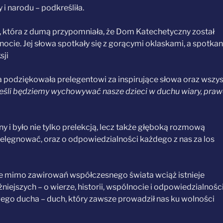
i narodu – podkreśliła.
c, która z dumą przypomniała, że Dom Katechetyczny został
cie. Jej słowa spotkały się z gorącymi oklaskami, a spotkan
sji
ra podziękowała prelegentowi za inspirujące słowa oraz wszy
jeśli będziemy wychowywać nasze dzieci w duchu wiary, pra
 i było nie tylko prelekcją, lecz także głęboką rozmową
 pielęgnować, oraz o odpowiedzialności każdego z nas za los
że mimo zawirowań współczesnego świata wciąż istnieje
jszych – o wierze, historii, wspólnocie i odpowiedzialności
dowego ducha – duch, który zawsze prowadził nas ku wolności