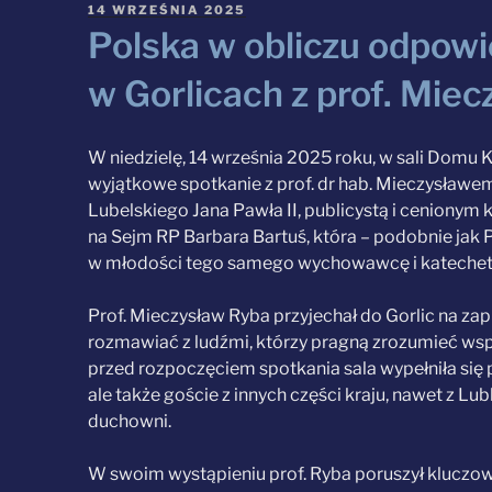
OPUBLIKOWANE
14 WRZEŚNIA 2025
W
Polska w obliczu odpowi
w Gorlicach z prof. Mi
W niedzielę, 14 września 2025 roku, w sali Domu 
wyjątkowe spotkanie z prof. dr hab. Mieczysławe
Lubelskiego Jana Pawła II, publicystą i ceniony
na Sejm RP Barbara Bartuś, która – podobnie jak P
w młodości tego samego wychowawcę i katechetę,
Prof. Mieczysław Ryba przyjechał do Gorlic na zap
rozmawiać z ludźmi, którzy pragną zrozumieć wsp
przed rozpoczęciem spotkania sala wypełniła się po
ale także goście z innych części kraju, nawet z L
duchowni.
W swoim wystąpieniu prof. Ryba poruszył kluczow