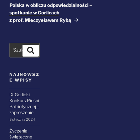
wpis
Polska w obliczu odpowiedzialności –
spotkanie w Gorlicach
z prof. Mieczysławem Rybą
Szukaj
NAJNOWSZ
E WPISY
IX Gorlicki
Konkurs Pieśni
Patriotycznej –
zaproszenie
8 stycznia 2024
Życzenia
świąteczne