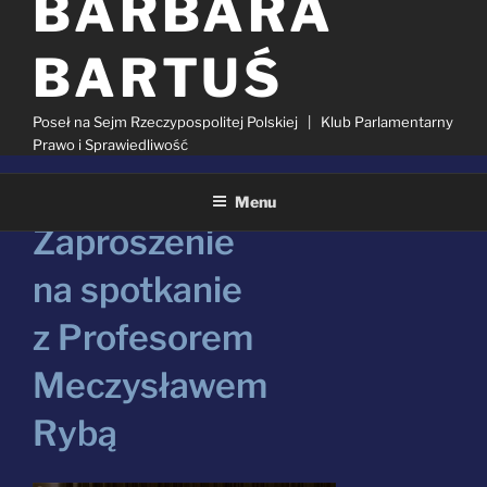
BARBARA
BARTUŚ
Poseł na Sejm Rzeczypospolitej Polskiej | Klub Parlamentarny
Prawo i Sprawiedliwość
Menu
OPUBLIKOWANE
12 WRZEŚNIA 2025
W
Zaproszenie
Szukaj:
na spotkanie
z Profesorem
Meczysławem
Rybą