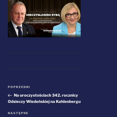
Nawigacja
Poprzedni
POPRZEDNI
wpisu
wpis
Na uroczystościach 342. rocznicy
Odsieczy Wiedeńskiej na Kahlenbergu
Następny
NASTĘPNE