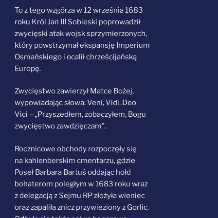
To z tego wzgórza w
12 września
1683
roku Król Jan III Sobieski poprowadził
zwycięski atak
wojsk sprzymierzonych
,
który powstrzymał ekspansję Imperium
Osmańskiego i ocalił chrześcijańską
Europę.
Zwycięstwo zawierzył Matce Bożej,
wypowiadając słowa: Veni, Vidi, Deo
Vici – „Przyszedłem, zobaczyłem, Bogu
zwycięstwo zawdzięczam”.
Rocznicowe obchody rozpoczęły się
na kahlenberskim cmentarzu, gdzie
Poseł Barbara Bartuś oddając hołd
bohaterom poległym w 1683 roku wraz
z delegacją z Sejmu RP złożyła wieniec
oraz zapaliła znicz przywieziony z Gorlic.