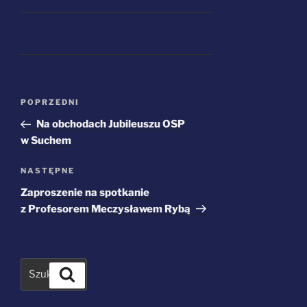
Nawigacja
Poprzedni
POPRZEDNI
wpisu
wpis
Na obchodach Jubileuszu OSP
w Suchem
Następny
NASTĘPNE
wpis
Zaproszenie na spotkanie
z Profesorem Meczysławem Rybą
Szukaj