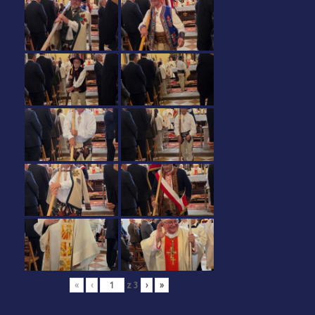
«
‹
z
3
›
»