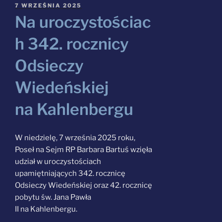
OPUBLIKOWANE
7 WRZEŚNIA 2025
W
Na uroczystościac
Szukaj:
h 342. rocznicy
Odsieczy
Wiedeńskiej
na Kahlenbergu
W niedzielę, 7 września 2025 roku,
Poseł na Sejm RP Barbara Bartuś wzięła
udział w uroczystościach
upamiętniających 342. rocznicę
Odsieczy Wiedeńskiej oraz 42. rocznicę
pobytu św. Jana Pawła
II na Kahlenbergu.