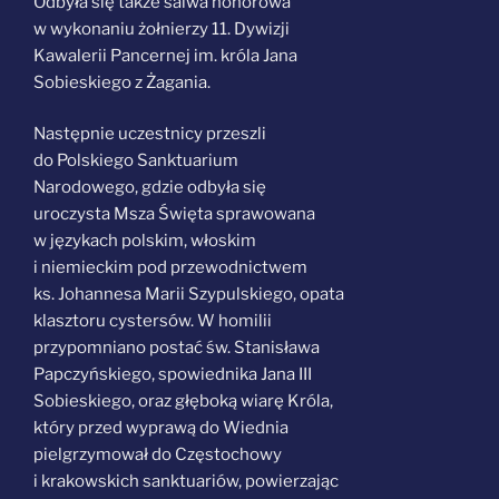
O
dbyła się także salwa honorowa
w wykonaniu żołnierzy 11. Dywizji
Kawalerii Pancernej im. króla Jana
Sobieskiego z Żagania.
Następnie uczestnicy przeszli
do Polskiego Sanktuarium
Narodowego, gdzie odbyła się
uroczysta Msza Święta sprawowana
w językach polskim, włoskim
i niemieckim pod przewodnictwem
ks. Johannesa Marii Szypulskiego, opata
klasztoru cystersów. W homilii
przypomniano postać św. Stanisława
Papczyńskiego, spowiednika Jana III
Sobieskiego, oraz głęboką wiarę Króla,
który przed wyprawą do Wiednia
pielgrzymował do Częstochowy
i krakowskich sanktuariów, powierzając