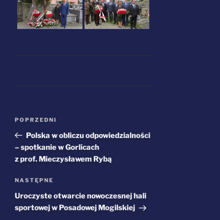
Nawigacja
Poprzedni
POPRZEDNI
wpisu
wpis
Polska w obliczu odpowiedzialności
– spotkanie w Gorlicach
z prof. Mieczysławem Rybą
Następny
NASTĘPNE
wpis
Uroczyste otwarcie nowoczesnej hali
sportowej w Posadowej Mogilskiej