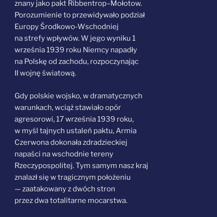
znany jako pakt Ribbentrop–Mołotow.
Porozumienie to przewidywało podział
Europy Środkowo-Wschodniej
na strefy wpływów. W jego wyniku 1
września 1939 roku Niemcy napadły
na Polskę od zachodu, rozpoczynając
II wojnę światową.
Gdy polskie wojsko, w dramatycznych
warunkach, wciąż stawiało opór
agresorowi, 17 września 1939 roku,
w myśl tajnych ustaleń paktu, Armia
Czerwona dokonała zdradzieckiej
napaści na wschodnie tereny
Rzeczypospolitej. Tym samym nasz kraj
znalazł się w tragicznym położeniu
— zaatakowany z dwóch stron
przez dwa totalitarne mocarstwa.