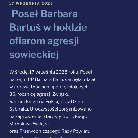
OPUBLIKOWANE
17 WRZEŚNIA 2025
W
Poseł Barbara
Szukaj:
Bartuś w hołdzie
ofiarom agresji
sowieckiej
W środę, 17 września 2025 roku, Poseł
na Sejm RP Barbara Bartuś wzięła udział
w uroczystościach upamiętniających
86. rocznicę agresji Związku
Radzieckiego na Polskę oraz Dzień
Sybiraka. Uroczystości zorganizowano
na zaproszenie Starosty Gorlickiego
Mirosława Waląga
oraz Przewodniczącego Rady Powiatu