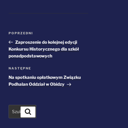
Nawigacja
Poprzedni
POPRZEDNI
wpisu
wpis
Zaproszenie do kolejnej edycji
Konkursu Historycznego dla szkół
ponadpodstawowych
Następny
NASTĘPNE
wpis
Na spotkaniu opłatkowym Związku
Podhalan Oddział w Obidzy
Szukaj