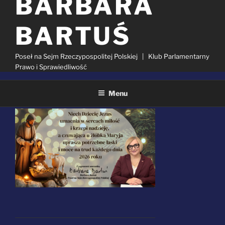
BARBARA
BARTUŚ
Poseł na Sejm Rzeczypospolitej Polskiej | Klub Parlamentarny
Prawo i Sprawiedliwość
Menu
OPUBLIKOWANE
21 GRUDNIA 2025
W
Szukaj: