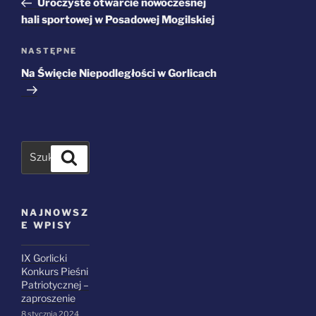
Uroczyste otwarcie nowoczesnej
hali sportowej w Posadowej Mogilskiej
Następny
NASTĘPNE
wpis
Na Święcie Niepodległości w Gorlicach
Szukaj
NAJNOWSZ
E WPISY
IX Gorlicki
Konkurs Pieśni
Patriotycznej –
zaproszenie
8 stycznia 2024