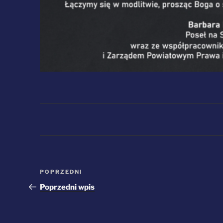
Nawigacja
Poprzedni
POPRZEDNI
wpisu
wpis
Poprzedni wpis