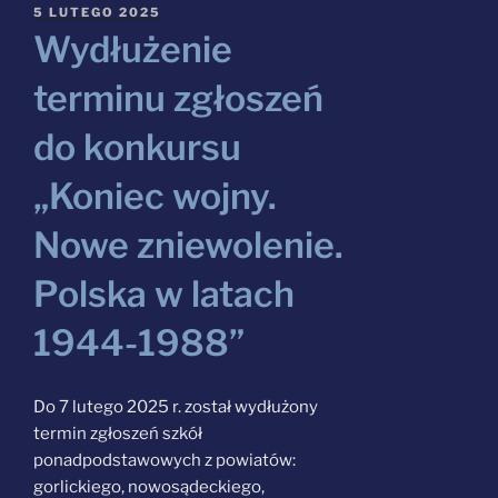
OPUBLIKOWANE
5 LUTEGO 2025
W
Wydłużenie
Szukaj:
terminu zgłoszeń
do konkursu
„Koniec wojny.
Nowe zniewolenie.
Polska w latach
1944-1988”
Do 7 lutego 2025 r. został wydłużony
termin zgłoszeń szkół
ponadpodstawowych z powiatów:
gorlickiego, nowosądeckiego,