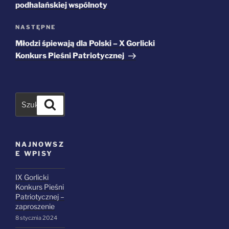
podhalańskiej wspólnoty
Następny
NASTĘPNE
wpis
Młodzi śpiewają dla Polski – X Gorlicki
Konkurs Pieśni Patriotycznej
Szukaj
NAJNOWSZ
E WPISY
IX Gorlicki
Konkurs Pieśni
Patriotycznej –
zaproszenie
8 stycznia 2024