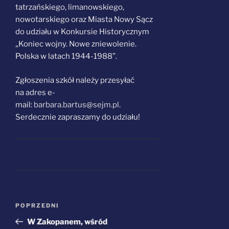
tatrzańskiego, limanowskiego,
nowotarskiego oraz Miasta Nowy Sącz
do udziału w Konkursie Historycznym
„Koniec wojny. Nowe zniewolenie.
Polska w latach 1944-1988”.
Zgłoszenia szkół należy przesyłać
na adres e-
mail:
barbara.bartus@sejm.pl
.
Serdecznie zapraszamy do udziału!
Nawigacja
Poprzedni
POPRZEDNI
wpisu
wpis
W Zakopanem, wśród