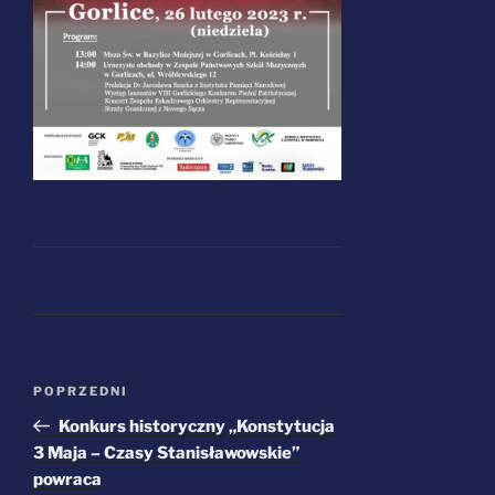
Nawigacja
Poprzedni
POPRZEDNI
wpisu
wpis
Konkurs historyczny „Konstytucja
3 Maja – Czasy Stanisławowskie”
powraca