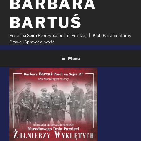
BARBARA
BARTUŚ
Poseł na Sejm Rzeczypospolitej Polskiej | Klub Parlamentarny
Prawo i Sprawiedliwość
Menu
OPUBLIKOWANE
15 LUTEGO 2023
W
Szukaj: