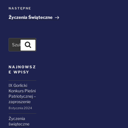
Następny
NASTĘPNE
wpis
Życzenia Świąteczne
Szukaj
NAJNOWSZ
E WPISY
IX Gorlicki
Konkurs Pieśni
Patriotycznej –
zaproszenie
8 stycznia 2024
Życzenia
świąteczne