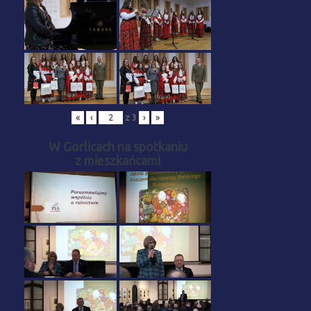
«
‹
z
3
›
»
W Gorlicach na spotkaniu
z mieszkańcami