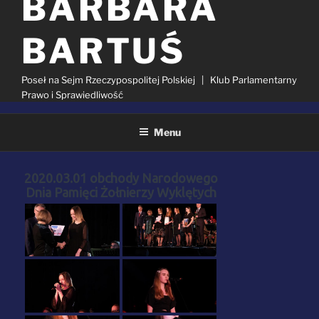
BARBARA
BARTUŚ
Poseł na Sejm Rzeczypospolitej Polskiej | Klub Parlamentarny
Prawo i Sprawiedliwość
Menu
GALERIE
Szukaj:
2020.03.01 obchody Narodowego
Dnia Pamięci Żołnierzy Wyklętych