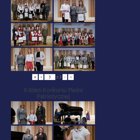
«
‹
z
3
›
»
II dzień Konkursu Pieśni
Patriotycznej