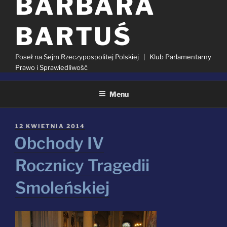
BARBARA
BARTUŚ
Poseł na Sejm Rzeczypospolitej Polskiej | Klub Parlamentarny
Prawo i Sprawiedliwość
Menu
KATEGORIA:
VII KADENCJA SEJMU RP
OPUBLIKOWANE
12 KWIETNIA 2014
W
Obchody IV
Rocznicy Tragedii
Smoleńskiej