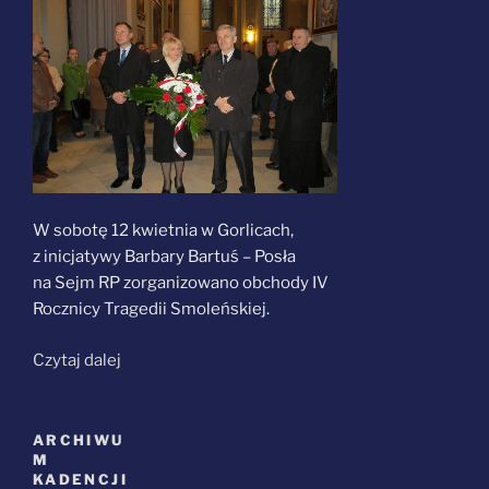
W sobotę 12 kwietnia w Gorlicach,
z inicjatywy Barbary Bartuś – Posła
na Sejm RP zorganizowano obchody IV
Rocznicy Tragedii Smoleńskiej.
„Obchody
Czytaj dalej
IV
Rocznicy
Tragedii
ARCHIWU
M
Smoleńskiej”
KADENCJI